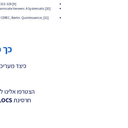
[9] Otto T. Up to 27-years clinical long-term results of chairside Cerec 1 CAD/CAM inlays and onlays. Int J Comput Dent 2017; 20(3): 315-329.
Laminate Veneers: A Systematic
f CEREC, Berlin: Quintessence,
כך משתמ
כיצד מעריכי
הצטרפו אלינו 
חרסינת
LOCS