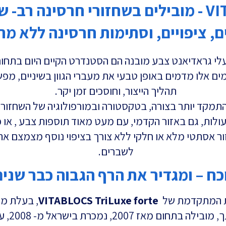
VITABLOCS - מובילים בשחזורי חרסינה רב-
ם, ציפויים, וסתימות חרסינה ללא מ
לי גראדיאנט צבע מובנה הם הסטנדרט הקיים היום בתחום
ים אלו מדמים באופן טבעי את מעברי הגוון בשיניים, מ
תהליך הייצור, וחוסכים זמן יקר.
מקד יותר בצורה, בטקסטורה ובמורפולוגיה של השחזור –
לות, גם באזור הקדמי, עם מעט מאוד תוספות צבע , או כ
ר אסתטי מלא או חלקי ללא צורך בציפוי נוסף מצמצם את 
לשברים.
כח – ומגדיר את הרף הגבוה כבר שנים
ת המתקדמת של
VITABLOCS TriLuxe forte
, בעלת מע
20, נמכרת בישראל מ- 2008, עם הצלחות מוכחות.