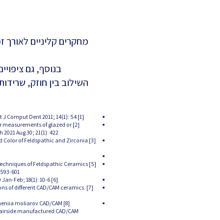
מחקרים קליניים לאורך ז
בנוסף, גם ציפויי
השילוב בין חוזק, שרידו
[1] Kurbad A. Three-dimensionally layered ceramic blocks. Int J Comput Dent. 2010;13(4):351-65. English, German. Erratum in: Int J Comput Dent 2011; 14(1): 54.
lor measurements of glazed or
2021 Aug 30; 21(1): 422.
nd Color of Feldspathic and Zirconia
g Techniques of Feldspathic Ceramics
593-601.
[6] Sarikaya I, Güler AU. Effects of different polishing techniques on the surface roughness of dental porcelains. J Appl Oral Sci 2010 Jan-Feb; 18(1): 10-6.
ions of different CAD/CAM ceramics.
echeniia moliarov CAD/CAM
chairside manufactured CAD/CAM