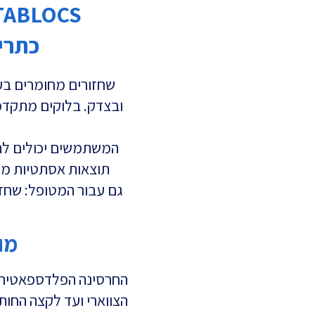
כתרי
שחזורים מחומרים בע
ובצדק. בלוקים מתקדמ
המשתמשים יכולים להת
תוצאות אסתטיות מעו
גם עבור המטופל: שחזו
מו
החרסינה הפלדספאטי
הצווארי ועד לקצה החותך, מובילה בתחום מאז 07