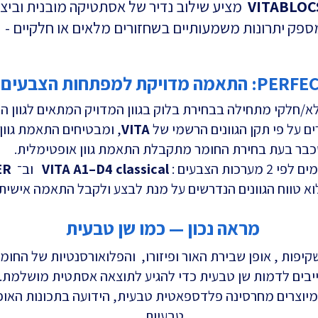
VITABLOCS
מציע שילוב נדיר של אסתטיקה מובנית וביצוע
ספק יתרונות משמעותיים בשחזורים מלאים או חלקיים -
למפתחות הצבעים של VITA
/חלקי מתחילה בבחירת בלוק בגוון המדויק המתאים לגוון ה
ם על פי תקן הגוונים הרשמי של
VITA
, ומבטיחים התאמת גוון
בר בעת בחירת החומר מתקבלת התאמת גוון אופטימלית.
כות הצבעים :
VITA A1–D4 classical
‏ וב־
ER
א טווח הגוונים הנדרשים על מנת לבצע ולקבל התאמה אישית
מראה נכון — כמו שן טבעית
שקיפות , אופן שבירת האור ופיזורו, והפלואורסנטיות של החו
יבים לדמות שן טבעית כדי להגיע לתוצאה אסתטית מושלמת.
יוצרים מחרסינה פלדספאטית טבעית, הידועה בתכונות האופט
טבעיות.