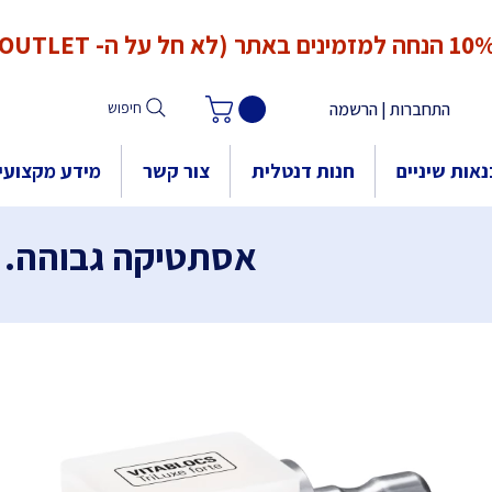
*המחירים אינם כוללים מע"מ. המע"מ יחושב ויתווסף ב־Checkout
הנחה למזמינים באתר (לא חל על ה- OUTLET)
התחברות | הרשמה
חיפוש
אות שיניים
חנות דנטלית
צור קשר
מידע מקצועי
אסתטיקה גבוהה. בקלות. 