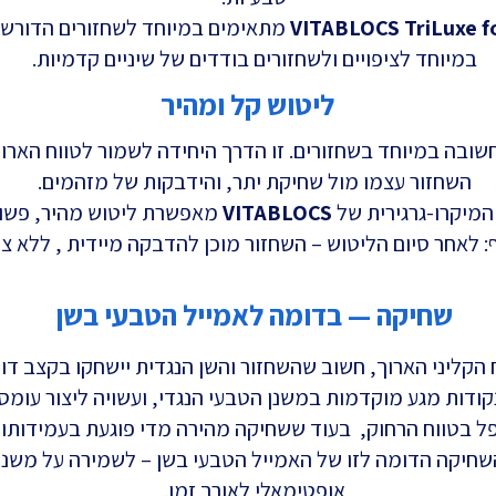
VITABLOCS TriLuxe f
מתאימים במיוחד לשחזורים הדורשי
במיוחד לציפויים ולשחזורים בודדים של שיניים קדמיות.
ליטוש קל ומהיר
ובה במיוחד בשחזורים. זו הדרך היחידה לשמור לטווח הארוך
השחזור עצמו מול שחיקת יתר, והידבקות של מזהמים.
המיקרו-גרגירית של
VITABLOCS
מאפשרת ליטוש מהיר, פשוט 
: לאחר סיום הליטוש – השחזור מוכן להדבקה מיידית , ללא צו
שחיקה — בדומה לאמייל הטבעי בשן
 הקליני הארוך, חשוב שהשחזור והשן הנגדית יישחקו בקצב דו
ודות מגע מוקדמות במשנן הטבעי הנגדי, ועשויה ליצור עומסים
פל בטווח הרחוק, בעוד ששחיקה מהירה מדי פוגעת בעמידותו 
חיקה הדומה לזו של האמייל הטבעי בשן – לשמירה על משנן
אופטימאלי לאורך זמן.