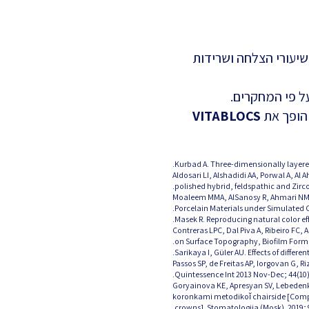
יעורי הצלחה ושרידות
ל פי המחקרים.
 הופך את
VITABLOCS
[2] Aldosari LI, Alshadidi AA, Porwal A
polished hybrid, feldspathic and Zirco
[3] Moaleem MMA, AlSanosy R, Ahmari NM
Porcelain Materials under Simulated O
[5] Contreras LPC, Dal Piva A, Ribeiro
on Surface Topography, Biofilm Format
[7] Passos SP, de Freitas AP, Iorgovan 
Quintessence Int 2013 Nov-Dec; 44(10):
[8] Goryainova KE, Apresyan SV, Lebed
koronkami metodikoĭ chairside [Compar
crowns]. Stomatologiia (Mosk). 2019; 9