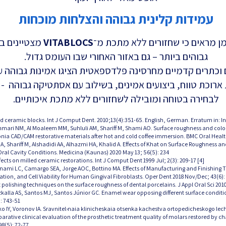
עמידות קלינית גבוהה והצלחות מוכחות
מן מראים כי שחזורים ללא מתכת מ־
VITABLOCS
מצטיינים בש
גבוהים ביותר – גם באזור האחורי שבו העומס גדול.
ם וכתרים קדמיים מחרסינה פלדספאטית הציגו אמינות גבוהה ע
ת ארוכת טווח, ביצועים אמינים, בשילוב עם אסתטיקה גבוהה -
לבחירה בטוחה ומובילה לשחזורים ללא מתכת איכותיים.
, Al Ahmari NM, Al Moaleem MM, Suhluli AM, Shariff M, Shami AO. Surface roughness and co
nia CAD/CAM restorative materials after hot and cold coffee immersion. BMC Oral Health 
A, Shariff M, Alshadidi AA, Alhazmi HA, Khalid A. Effects of Khat on Surface Roughness a
ral Cavity Conditions. Medicina (Kaunas) 2020 May 13; 56(5): 234.
[4] Masek R. Reproducing natural color effects on milled ceramic restorations. Int J Comput Dent 1999 Jul; 2(3): 209-17.
 FC, Anami LC, Camargo SEA, Jorge AOC, Bottino MA. Effects of Manufacturing and Finishin
ion, and Cell Viability for Human Gingival Fibroblasts. Oper Dent 2018 Nov/Dec; 43(6): 
G, Rizkalla AS, Santos MJ, Santos Júnior GC. Enamel wear opposing different surface condit
 743-51.
enko IY, Voronov IA. Sravnitel›naia klinicheskaia otsenka kachestva ortopedicheskogo l
ative clinical evaluation of the prosthetic treatment quality of molars restored by 
8(5): 72-77.