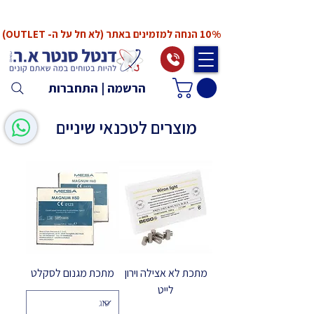
*המחירים אינם כוללים מע"מ. המע"מ יחושב ויתווסף
ב־Checkout
10% הנחה למזמינים באתר (לא חל על ה- OUTLET)
הרשמה | התחברות
מוצרים לטכנאי שיניים
מתכת לא אצילה וירון
מתכת מגנום לסקלט
לייט