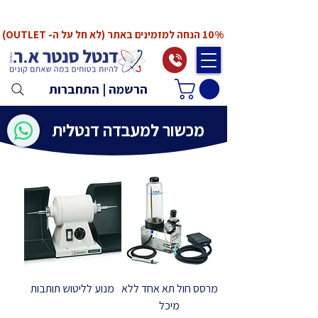
*המחירים אינם כוללים מע"מ. המע"מ יחושב ויתווסף
ב־Checkout
10% הנחה למזמינים באתר (לא חל על ה- OUTLET)
הרשמה | התחברות
מכשור למעבדה דנטלית
מרסס חול תא אחד ללא
מנוע לליטוש תותבות
מיכל