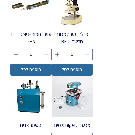
פרללומטר / מכונת
עפרון חמום THERMO-
חריטה BF-2
PEN
הוספה לסל
הוספה לסל
מכשיר לואקום פומינג
סטימר אדים