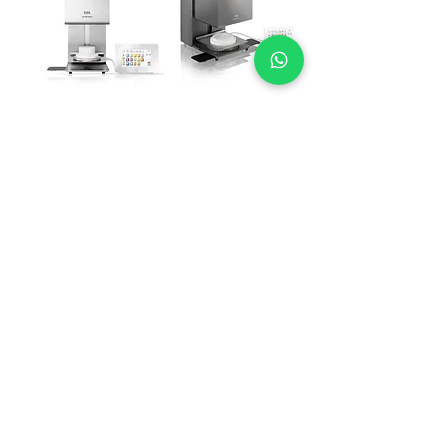
תנור זירקומט
תנור חרסינה דנטלית
V6100MS - תנור סינטור
V6000M + מקלדת
ומשאבה
הוספה לסל
הוספה לסל
מכשירים מקצועיים לעיבוד, דחיסה
וגימור שחזורים דנטליים
Dental Laboratory Equipment | Dental Lab
Machines | Porcelain Furnace | Zirconia Sintering
Furnace | Sandblaster | Hydraulic Press | Vacuum