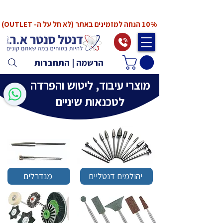
*המחירים אינם כוללים מע"מ. המע"מ יחושב ויתווסף
ב־Checkout
10% הנחה למזמינים באתר (לא חל על ה- OUTLET)
הרשמה | התחברות
מוצרי עיבוד, ליטוש והפרדה
לטכנאות שיניים
יהולמים דנטליים
מנדרלים