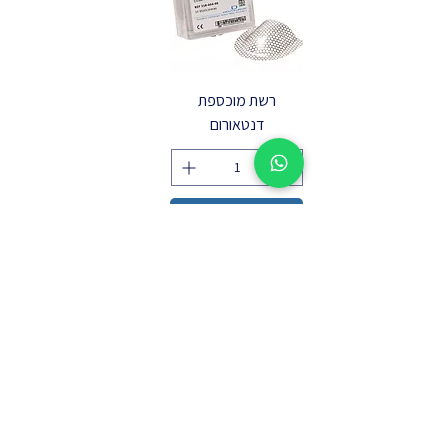
רשת מוכספת
דנטאורום
הוספה לסל
03-5626999
sales@dentalcenter-
er.com
טברסקי 2, תל אביב | נורדאו 5, חיפה