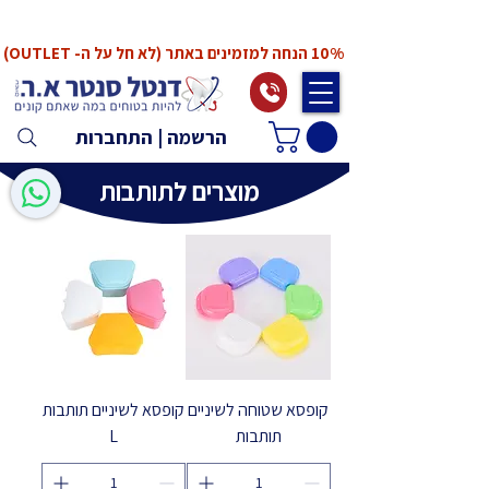
*המחירים אינם כוללים מע"מ. המע"מ יחושב ויתווסף
ב־Checkout
10% הנחה למזמינים באתר (לא חל על ה- OUTLET)
הרשמה | התחברות
מוצרים לתותבות
קופסא שטוחה לשיניים
קופסא לשיניים תותבות
תותבות
L