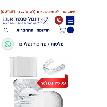
*המחירים אינם כוללים מע"מ. המע"מ יחושב ויתווסף
ב־Checkout
10% הנחה למזמינים באתר (לא חל על ה- OUTLET)
הרשמה | התחברות
פלטות / סדים דנטליים