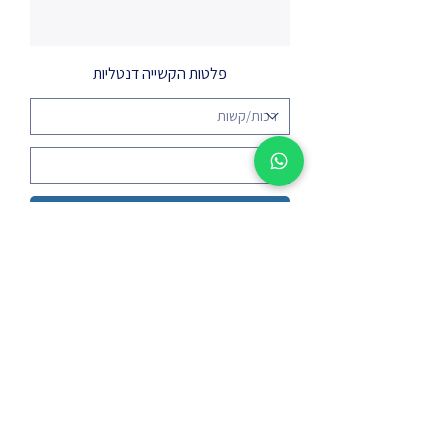
פלטות הקשייה דנטליות
הוספה לסל
03-5626999
sales@dentalcenter-
er.com
טברסקי 2, תל אביב | נורדאו 5, חיפה