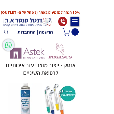
*המחירים אינם כוללים מע"מ. המע"מ יחושב ויתווסף
ב־Checkout
10% הנחה למזמינים באתר (לא חל על ה- OUTLET)
הרשמה | התחברות
אזטק - ייצור מוצרי עזר איכותיים
לרפואת השיניים