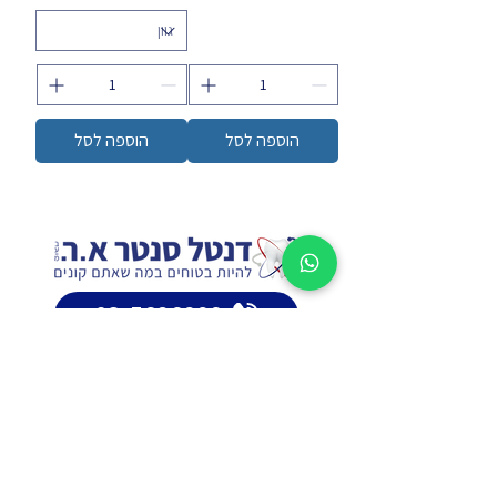
הוספה לסל
הוספה לסל
03-5626999
sales@dentalcenter-
er.com
טברסקי 2, תל אביב | נורדאו 5, חיפה