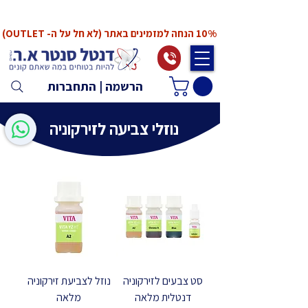
*המחירים אינם כוללים מע"מ. המע"מ יחושב ויתווסף
ב־Checkout
10% הנחה למזמינים באתר (לא חל על ה- OUTLET)
הרשמה | התחברות
נוזלי צביעה לזירקוניה
סט צבעים לזירקוניה
נוזל לצביעת זירקוניה
דנטלית מלאה
מלאה