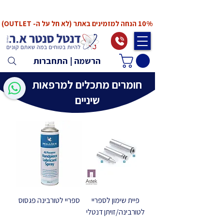
*המחירים אינם כוללים מע"מ. המע"מ יחושב ויתווסף
ב־Checkout
10% הנחה למזמינים באתר (לא חל על ה- OUTLET)
הרשמה | התחברות
חומרים מתכלים למרפאות
שיניים
פיית שימון לספריי
ספריי לטורבינה פגסוס
לטורבינה/זויתן דנטלי