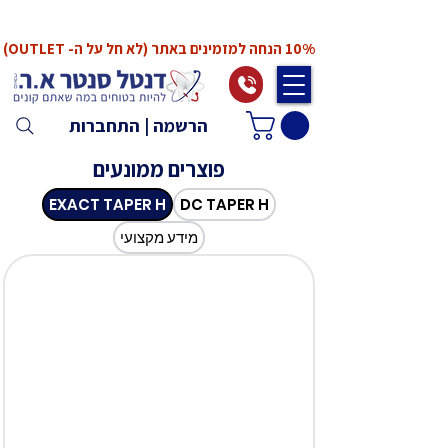
*המחירים אינם כוללים מע"מ. המע"מ יחושב ויתווסף
ב־Checkout
10% הנחה למזמינים באתר (לא חל על ה- OUTLET)
הרשמה | התחברות
פוצרים ממונעים
EXACT TAPER H
DC TAPER H
מידע מקצועי