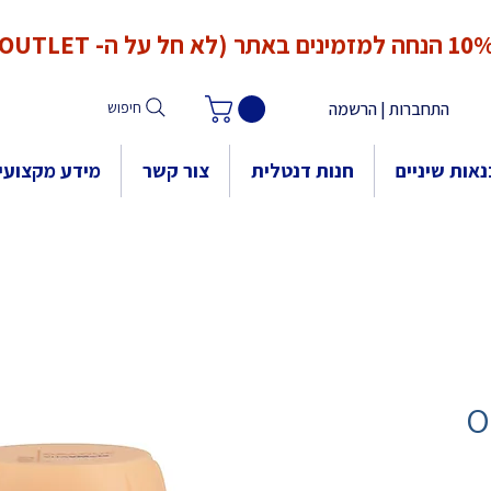
*המחירים אינם כוללים מע"מ. המע"מ יחושב ויתווסף ב־Checkout
הנחה למזמינים באתר (לא חל על ה- OUTLET)
התחברות | הרשמה
חיפוש
אות שיניים
חנות דנטלית
צור קשר
מידע מקצועי
O