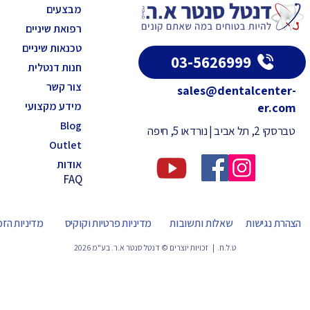
מבצעים
רפואת שיניים
טכנאות שיניים
03-5626999
חנות דנטלית
צור קשר
sales@dentalcenter-
מידע מקצועי
er.com
Blog
טברסקי 2, תל אביב | נורדאו 5, חיפה
Outlet
אודות
FAQ
הצהרת נגישות
שאלות ותשובות
מדיניות פרטיות וקוקיס
מדיניות הז
ט.ל.ח. | זכויות יוצרים © דנטל סנטר א.ר. בע"מ 2026