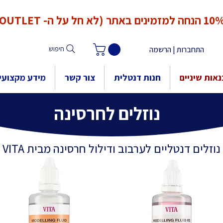
*המחירים אינם כוללים מע"מ. המע"מ יחושב ויתווסף ב־Checkout
הנחה למזמינים באתר (לא חל על ה- OUTLET)
התחברות | הרשמה
חיפוש
אות שיניים
חנות דנטלית
צור קשר
מידע מקצועי
נוזלים לחרסינה
נוזלים דנטליים לערבוב ודילול חרסינה מבית VITA