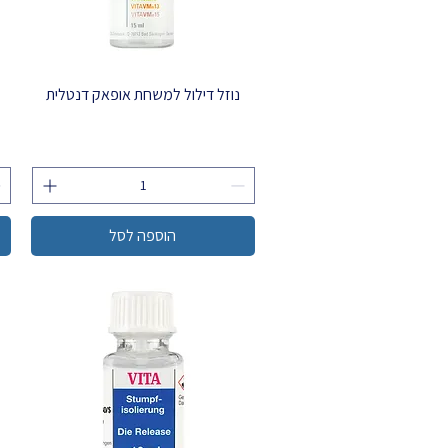
נוזל דילול למשחת אופאק דנטלית
הוספה לסל