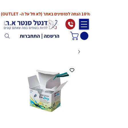
*המחירים אינם כוללים מע"מ. המע"מ יחושב ויתווסף
ב־Checkout
10% הנחה למזמינים באתר (לא חל על ה- OUTLET)
הרשמה | התחברות