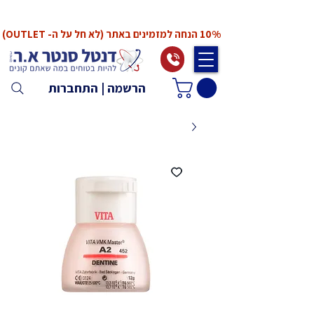
*המחירים אינם כוללים מע"מ. המע"מ יחושב ויתווסף
ב־Checkout
10% הנחה למזמינים באתר (לא חל על ה- OUTLET)
הרשמה | התחברות