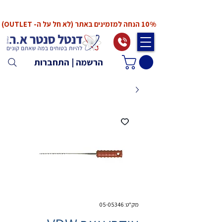
*המחירים אינם כוללים מע"מ. המע"מ יחושב ויתווסף
ב־Checkout
10% הנחה למזמינים באתר (לא חל על ה- OUTLET)
הרשמה | התחברות
מק"ט: 05-05346