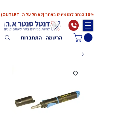
*המחירים אינם כוללים מע"מ. המע"מ יחושב ויתווסף
ב־Checkout
10% הנחה למזמינים באתר (לא חל על ה- OUTLET)
הרשמה | התחברות