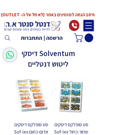
*המחירים אינם כוללים מע"מ. המע"מ יחושב ויתווסף
ב־Checkout
10% הנחה למזמינים באתר (לא חל על ה- OUTLET)
הרשמה | התחברות
Solventum דיסקי
ליטוש דנטליים
סט סופלקס דיסקים
סט סופלקס דיסקים
שחור-כחול Sof-lex
אדום-כתום Sof-lex