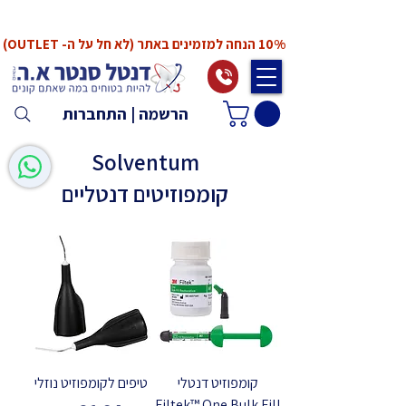
*המחירים אינם כוללים מע"מ. המע"מ יחושב ויתווסף
ב־Checkout
10% הנחה למזמינים באתר (לא חל על ה- OUTLET)
הרשמה | התחברות
Solventum
קומפוזיטים דנטליים
קומפוזיט דנטלי
טיפים לקומפוזיט נוזלי
Filtek™ One Bulk Fill