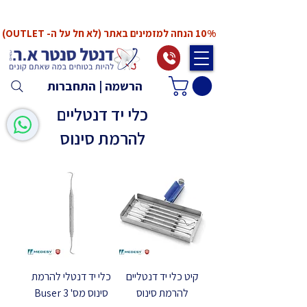
*המחירים אינם כוללים מע"מ. המע"מ יחושב ויתווסף
ב־Checkout
10% הנחה למזמינים באתר (לא חל על ה- OUTLET)
הרשמה | התחברות
כלי יד דנטליים
להרמת סינוס
קיט כלי יד דנטליים
כלי יד דנטלי להרמת
להרמת סינוס
סינוס מס' 3 Buser