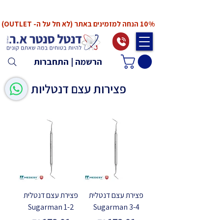
*המחירים אינם כוללים מע"מ. המע"מ יחושב ויתווסף
ב־Checkout
10% הנחה למזמינים באתר (לא חל על ה- OUTLET)
הרשמה | התחברות
פצירות עצם דנטליות
פצירת עצם דנטלית
פצירת עצם דנטלית
Sugarman 1-2
Sugarman 3-4