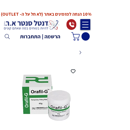
*המחירים אינם כוללים מע"מ. המע"מ יחושב ויתווסף
ב־Checkout
10% הנחה למזמינים באתר (לא חל על ה- OUTLET)
הרשמה | התחברות