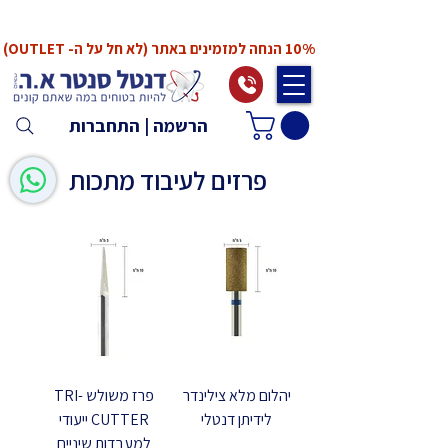
*המחירים אינם כוללים מע"מ. המע"מ יחושב ויתווסף
ב־Checkout
10% הנחה למזמינים באתר (לא חל על ה- OUTLET)
הרשמה | התחברות
פרזים לעיבוד מתכות
יהלום מלא צילינדר
פרז משולש TRI-
לידיתן דנטלי
CUTTER ייעודי
למעבדות שיניים