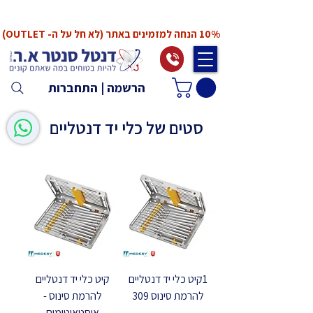
*המחירים אינם כוללים מע"מ. המע"מ יחושב ויתווסף
ב־Checkout
10% הנחה למזמינים באתר (לא חל על ה- OUTLET)
הרשמה | התחברות
סטים של כלי יד דנטליים
1קיט כלי יד דנטליים
קיט כלי יד דנטליים
להרמת סינוס 309
להרמת סינוס -
אוסטאוטומים