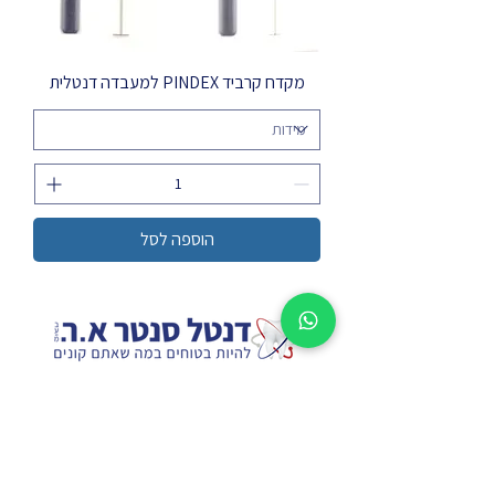
מקדח קרביד PINDEX למעבדה דנטלית
הוספה לסל
03-5626999
sales@dentalcenter-
er.com
טברסקי 2, תל אביב | נורדאו 5, חיפה