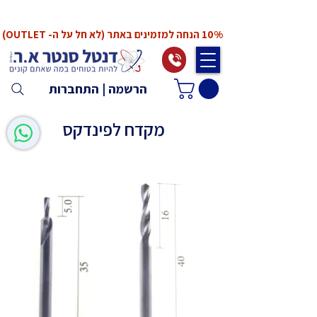
*המחירים אינם כוללים מע"מ. המע"מ יחושב ויתווסף
ב־Checkout
10% הנחה למזמינים באתר (לא חל על ה- OUTLET)
הרשמה | התחברות
מקדח לפינדקס