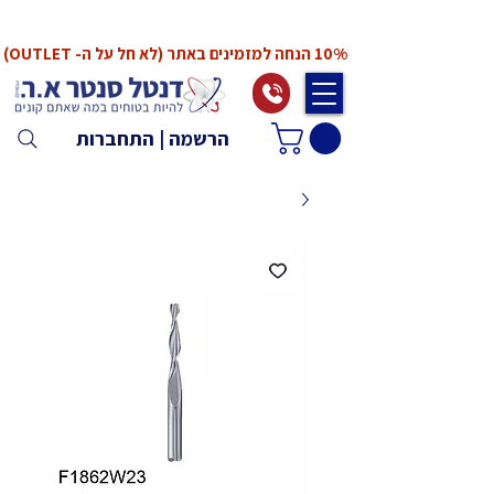
*המחירים אינם כוללים מע"מ. המע"מ יחושב ויתווסף
ב־Checkout
10% הנחה למזמינים באתר (לא חל על ה- OUTLET)
הרשמה | התחברות