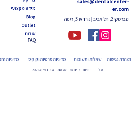
sales@dentalcenter-
מידע מקצועי
er.com
Blog
טברסקי 2, תל אביב | נורדאו 5, חיפה
Outlet
אודות
FAQ
הצהרת נגישות
שאלות ותשובות
מדיניות פרטיות וקוקיס
מדיניות הז
ט.ל.ח. | זכויות יוצרים © דנטל סנטר א.ר. בע"מ 2026