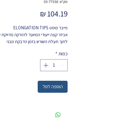
מק"ט: 03-77550
מחיר
פייבר פוסט ELONGATION TIPS
אביזר קצה ייעודי המיועד להזרקה מדויקת
לתוך תעלת השורש בזמן הדבקת מבני
פיברגלאס (
Fiber Posts
).
כמות
*
מק"ט: Solventum
: 77550
הוספה לסל