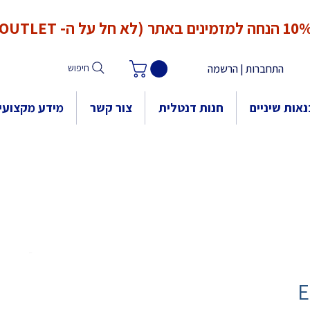
*המחירים אינם כוללים מע"מ. המע"מ יחושב ויתווסף ב־Checkout
הנחה למזמינים באתר (לא חל על ה- OUTLET)
התחברות | הרשמה
חיפוש
אות שיניים
חנות דנטלית
צור קשר
מידע מקצועי
E