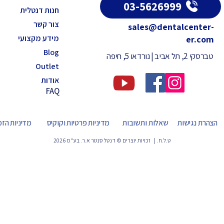
03-5626999
חנות דנטלית
צור קשר
sales@dentalcenter-
מידע מקצועי
er.com
Blog
טברסקי 2, תל אביב | נורדאו 5, חיפה
Outlet
אודות
FAQ
הצהרת נגישות
שאלות ותשובות
מדיניות פרטיות וקוקיס
מדיניות הז
ט.ל.ח. | זכויות יוצרים © דנטל סנטר א.ר. בע"מ 2026