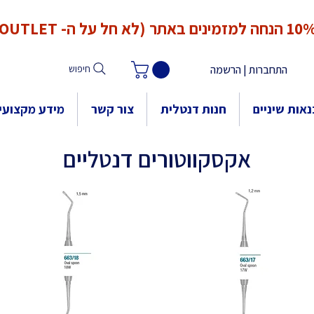
*המחירים אינם כוללים מע"מ. המע"מ יחושב ויתווסף ב־Checkout
הנחה למזמינים באתר (לא חל על ה- OUTLET)
התחברות | הרשמה
חיפוש
אות שיניים
חנות דנטלית
צור קשר
מידע מקצועי
אקסקווטורים דנטליים