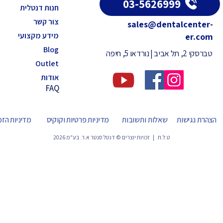
03-5626999
חנות דנטלית
צור קשר
sales@dentalcenter-
מידע מקצועי
er.com
Blog
טברסקי 2, תל אביב | נורדאו 5, חיפה
Outlet
אודות
FAQ
הצהרת נגישות
שאלות ותשובות
מדיניות פרטיות וקוקיס
מדיניות הז
ט.ל.ח. | זכויות יוצרים © דנטל סנטר א.ר. בע"מ 2026