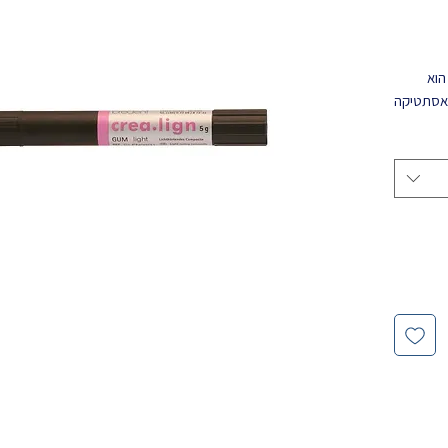
 הוא
(אסתטיקה
ימרים.
ד
תיים או חלקי
כותי
יים ללא
ה
סיגריות,