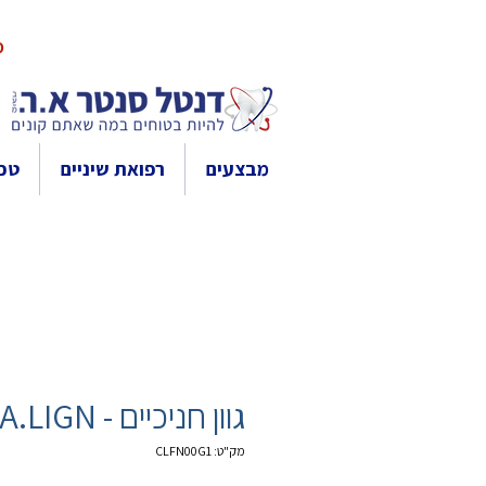
10% 
מבצעים
רפואת שיניים
טכנ
גוון חניכיים - CREA.LIGN
מק"ט: CLFN00G1