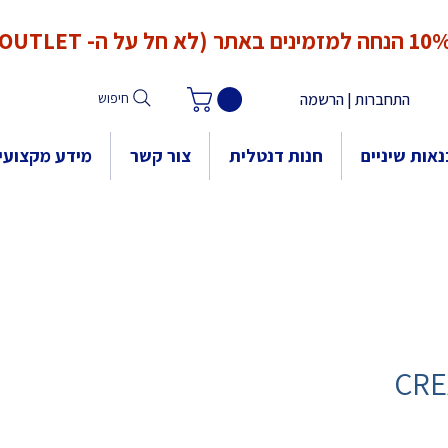
*המחירים אינם כוללים מע"מ. המע"מ יחושב ויתווסף ב־Checkout
הנחה למזמינים באתר (לא חל על ה- OUTLET)
התחברות | הרשמה
חיפוש
אות שיניים
חנות דנטלית
צור קשר
מידע מקצועי