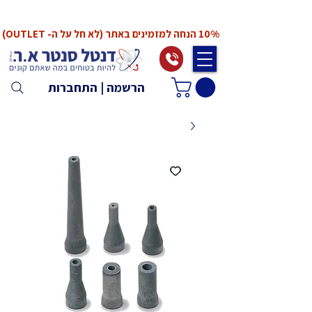
*המחירים אינם כוללים מע"מ. המע"מ יחושב ויתווסף
ב־Checkout
10% הנחה למזמינים באתר (לא חל על ה- OUTLET)
הרשמה | התחברות