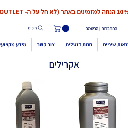
*המחירים אינם כוללים מע"מ. המע"מ יחושב ויתווסף ב־Checkout
הנחה למזמינים באתר (לא חל על ה- OUTLET)
התחברות | הרשמה
חיפוש
אות שיניים
חנות דנטלית
צור קשר
מידע מקצועי
אקרילים