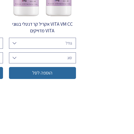
VITA VM CC אקריל קר דנטלי בגווני
VITA מדוייקים
גודל
סוג
הוספה לסל