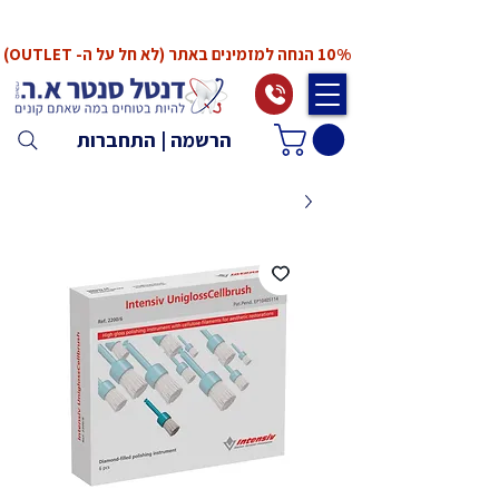
*המחירים אינם כוללים מע"מ. המע"מ יחושב ויתווסף
ב־Checkout
10% הנחה למזמינים באתר (לא חל על ה- OUTLET)
הרשמה | התחברות