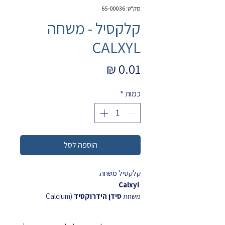
מק"ט: 65-00036
CALXYL
מחיר
כמות
*
הוספה לסל
קלקסיל משחה.
Calxyl
משחת
סידן הידרוקסיד
(Calcium
Hydroxide) מוכנה לשימוש, הנחשבת לאחד
החומרים הוותיקים והאמינים ביותר ברפואת