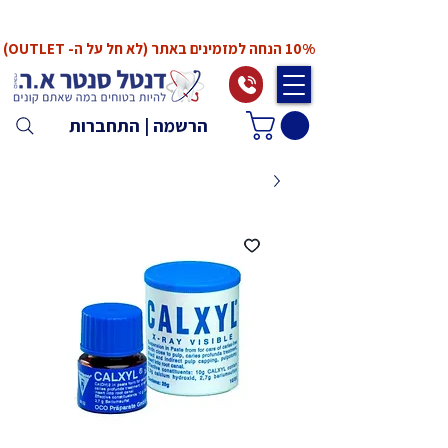
*המחירים אינם כוללים מע"מ. המע"מ יחושב ויתווסף
ב־Checkout
10% הנחה למזמינים באתר (לא חל על ה- OUTLET)
הרשמה | התחברות