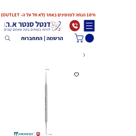
*המחירים אינם כוללים מע"מ. המע"מ יחושב ויתווסף
ב־Checkout
10% הנחה למזמינים באתר (לא חל על ה- OUTLET)
הרשמה | התחברות