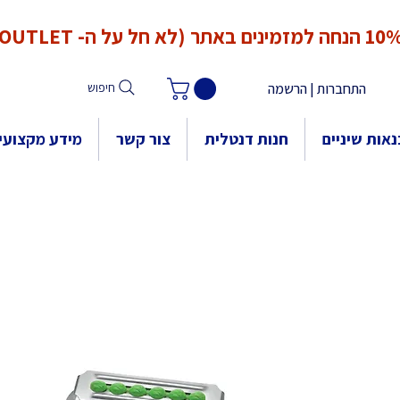
*המחירים אינם כוללים מע"מ. המע"מ יחושב ויתווסף ב־Checkout
הנחה למזמינים באתר (לא חל על ה- OUTLET)
התחברות | הרשמה
חיפוש
אות שיניים
חנות דנטלית
צור קשר
מידע מקצועי