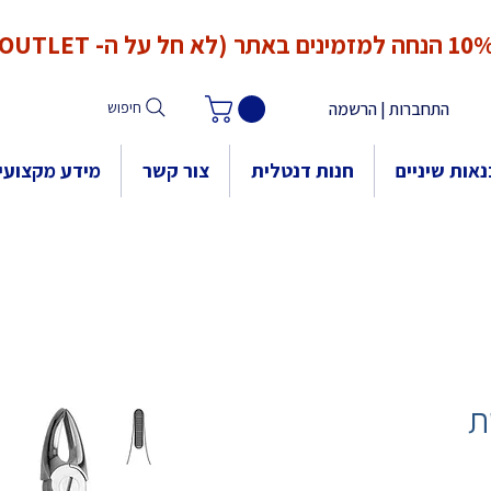
*המחירים אינם כוללים מע"מ. המע"מ יחושב ויתווסף ב־Checkout
הנחה למזמינים באתר (לא חל על ה- OUTLET)
התחברות | הרשמה
חיפוש
אות שיניים
חנות דנטלית
צור קשר
מידע מקצועי
ת