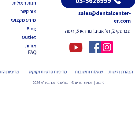
03-5626999
חנות דנטלית
צור קשר
sales@dentalcenter-
מידע מקצועי
er.com
Blog
טברסקי 2, תל אביב | נורדאו 5, חיפה
Outlet
אודות
FAQ
הצהרת נגישות
שאלות ותשובות
מדיניות פרטיות וקוקיס
מדיניות הז
ט.ל.ח. | זכויות יוצרים © דנטל סנטר א.ר. בע"מ 2026