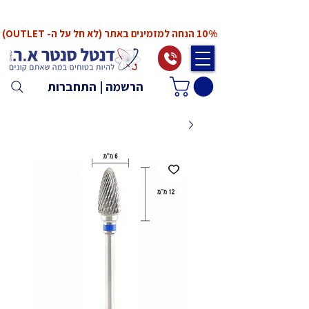
*המחירים אינם כוללים מע"מ. המע"מ יחושב ויתווסף
ב־Checkout
10% הנחה למזמינים באתר (לא חל על ה- OUTLET)
הרשמה | התחברות