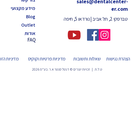
sales@dentalcenter-
מידע מקצועי
er.com
Blog
טברסקי 2, תל אביב | נורדאו 5, חיפה
Outlet
אודות
FAQ
הצהרת נגישות
שאלות ותשובות
מדיניות פרטיות וקוקיס
מדיניות הז
ט.ל.ח. | זכויות יוצרים © דנטל סנטר א.ר. בע"מ 2026