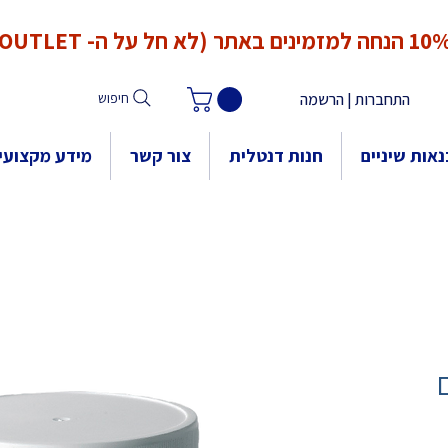
*המחירים אינם כוללים מע"מ. המע"מ יחושב ויתווסף ב־Checkout
הנחה למזמינים באתר (לא חל על ה- OUTLET)
התחברות | הרשמה
חיפוש
אות שיניים
חנות דנטלית
צור קשר
מידע מקצועי
גרם