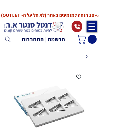
*המחירים אינם כוללים מע"מ. המע"מ יחושב ויתווסף
ב־Checkout
10% הנחה למזמינים באתר (לא חל על ה- OUTLET)
הרשמה | התחברות