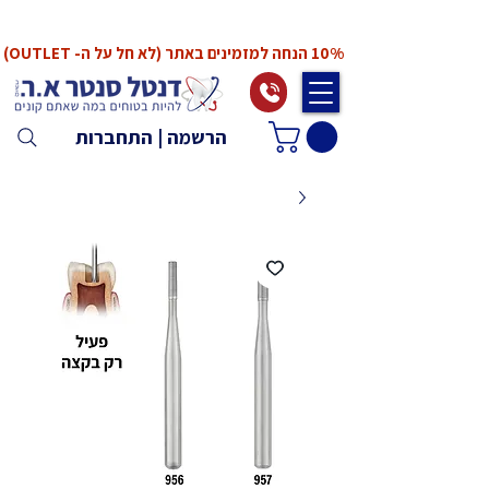
*המחירים אינם כוללים מע"מ. המע"מ יחושב ויתווסף
ב־Checkout
10% הנחה למזמינים באתר (לא חל על ה- OUTLET)
הרשמה | התחברות