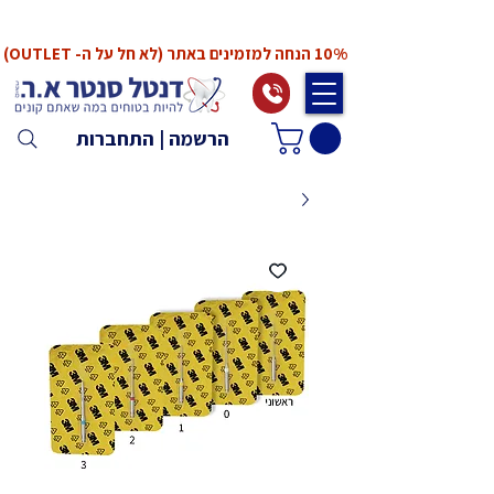
*המחירים אינם כוללים מע"מ. המע"מ יחושב ויתווסף
ב־Checkout
10% הנחה למזמינים באתר (לא חל על ה- OUTLET)
הרשמה | התחברות