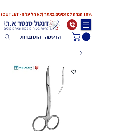
*המחירים אינם כוללים מע"מ. המע"מ יחושב ויתווסף
ב־Checkout
10% הנחה למזמינים באתר (לא חל על ה- OUTLET)
הרשמה | התחברות