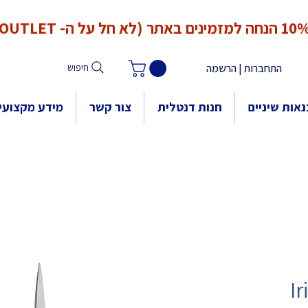
*המחירים אינם כוללים מע"מ. המע"מ יחושב ויתווסף ב־Checkout
הנחה למזמינים באתר (לא חל על ה- OUTLET)
התחברות | הרשמה
חיפוש
אות שיניים
חנות דנטלית
צור קשר
מידע מקצועי