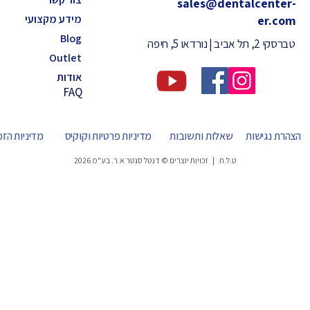
sales@dentalcenter-
מידע מקצועי
er.com
Blog
טברסקי 2, תל אביב | נורדאו 5, חיפה
Outlet
אודות
FAQ
הצהרת נגישות
שאלות ותשובות
מדיניות פרטיות וקוקיס
מדיניות הז
ט.ל.ח. | זכויות יוצרים © דנטל סנטר א.ר. בע"מ 2026