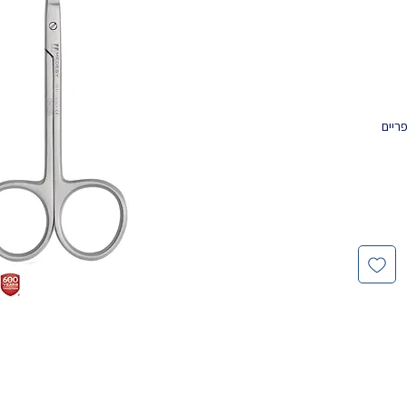
פריים
ין של