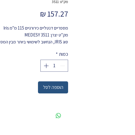
מק"ט: 3511
מחיר
מספריים דנטליים כירורגיים 115 מ"מ Iris
מק"ט יצרן: 3511
MEDESY
סוג IRIS, הנחשב לשימושי ביותר מבין המס
הכירורגיים מתאים במיוחד לניתוח מדויק ועד
כמות
*
רקמות דקות.
הוספה לסל