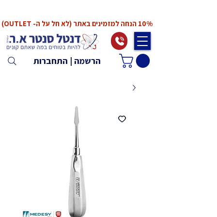
*המחירים אינם כוללים מע"מ. המע"מ יחושב ויתווסף
ב־Checkout
10% הנחה למזמינים באתר (לא חל על ה- OUTLET)
הרשמה | התחברות