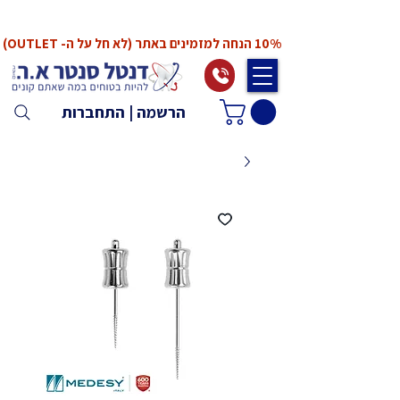
*המחירים אינם כוללים מע"מ. המע"מ יחושב ויתווסף
ב־Checkout
10% הנחה למזמינים באתר (לא חל על ה- OUTLET)
הרשמה | התחברות