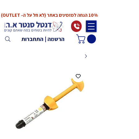
*המחירים אינם כוללים מע"מ. המע"מ יחושב ויתווסף
ב־Checkout
10% הנחה למזמינים באתר (לא חל על ה- OUTLET)
הרשמה | התחברות