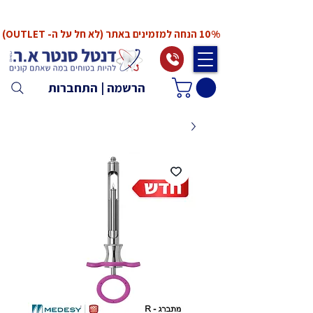
*המחירים אינם כוללים מע"מ. המע"מ יחושב ויתווסף
ב־Checkout
10% הנחה למזמינים באתר (לא חל על ה- OUTLET)
הרשמה | התחברות