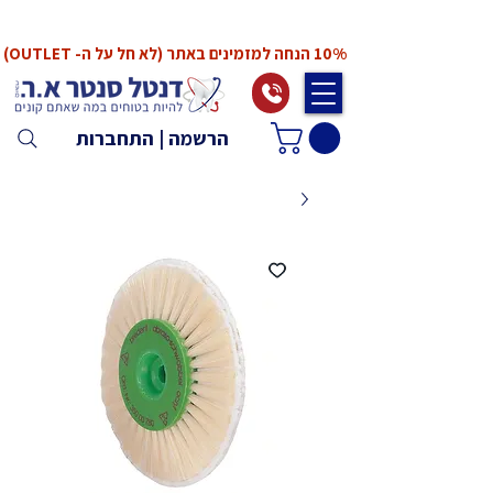
*המחירים אינם כוללים מע"מ. המע"מ יחושב ויתווסף
ב־Checkout
10% הנחה למזמינים באתר (לא חל על ה- OUTLET)
הרשמה | התחברות