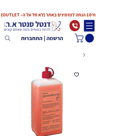
*המחירים אינם כוללים מע"מ. המע"מ יחושב ויתווסף
ב־Checkout
10% הנחה למזמינים באתר (לא חל על ה- OUTLET)
הרשמה | התחברות