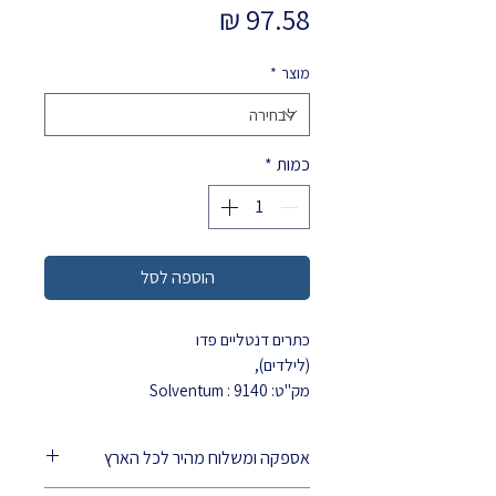
מחיר
מוצר
*
כמות
*
הוספה לסל
כתרים דנטליים פדו
(לילדים),
מק"ט: Solventum
: 9140
מארזי מילוי (Refills) של כתרי
Ion™
Polycarbonate Crowns
המיועדים
אספקה ומשלוח מהיר לכל הארץ
לשיניים
חלביות
. אלו הם כתרים אסתטיים
העשויים משרף פוליקרבונט מחוזק בסיבי