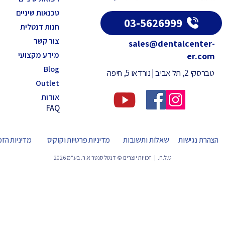
טכנאות שיניים
03-5626999
חנות דנטלית
צור קשר
sales@dentalcenter-
מידע מקצועי
er.com
Blog
טברסקי 2, תל אביב | נורדאו 5, חיפה
Outlet
אודות
FAQ
הצהרת נגישות
שאלות ותשובות
מדיניות פרטיות וקוקיס
מדיניות הז
ט.ל.ח. | זכויות יוצרים © דנטל סנטר א.ר. בע"מ 2026