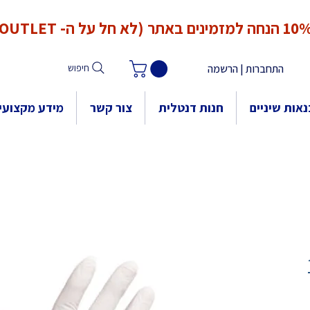
*המחירים אינם כוללים מע"מ. המע"מ יחושב ויתווסף ב־Checkout
הנחה למזמינים באתר (לא חל על ה- OUTLET)
התחברות | הרשמה
חיפוש
אות שיניים
חנות דנטלית
צור קשר
מידע מקצועי
1